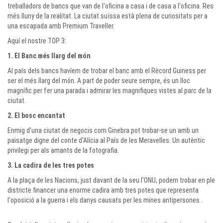
treballadors de bancs que van de l'oficina a casa i de casa a l'oficina. Res
més lluny de la realitat. La ciutat suïssa està plena de curiositats per a
una escapada amb Premium Traveller.
Aquí el nostre TOP 3:
1. El Banc més llarg del món
Al país dels bancs havíem de trobar el banc amb el Rècord Guiness per
ser el més llarg del món. A part de poder seure sempre, és un lloc
magnífic per fer una parada i admirar les magnifiques vistes al parc de la
ciutat.
2. El bosc encantat
Enmig d'una ciutat de negocis com Ginebra pot trobar-se un amb un
paisatge digne del conte d'Alícia al País de les Meravelles. Un autèntic
privilegi per als amants de la fotografia.
3. La cadira de les tres potes
A la plaça de les Nacions, just davant de la seu l'ONU, podem trobar en ple
districte financer una enorme cadira amb tres potes que representa
l'oposició a la guerra i els danys causats per les mines antipersones .