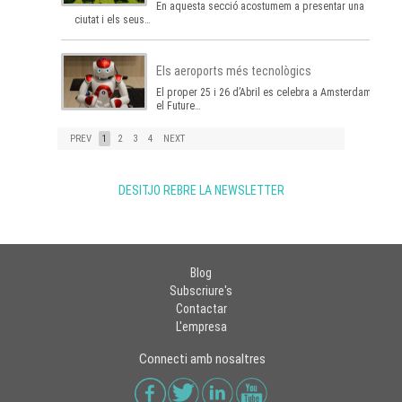
En aquesta secció acostumem a presentar una
ciutat i els seus…
Els aeroports més tecnològics
El proper 25 i 26 d’Abril es celebra a Amsterdam
el Future…
PREV
1
2
3
4
NEXT
DESITJO REBRE LA NEWSLETTER
Blog
Subscriure's
Contactar
L'empresa
Connecti amb nosaltres