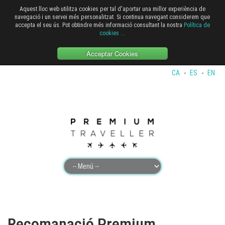
Aquest lloc web utilitza cookies per tal d'aportar una millor experiència de
navegació i un servei més personalitzat. Si continua navegant considerem que
accepta el seu ús. Pot obtindre més informació consultant la nostra
Política de
cookies
...
Acceptar Cookies
CA
-
ES
-
EN
Recomanació Premium