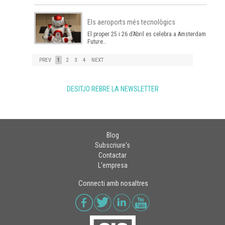
Els aeroports més tecnològics
El proper 25 i 26 d’Abril es celebra a Amsterdam el
Future…
PREV
1
2
3
4
NEXT
DESITJO REBRE LA NEWSLETTER
Blog
Subscriure's
Contactar
L'empresa
Connecti amb nosaltres