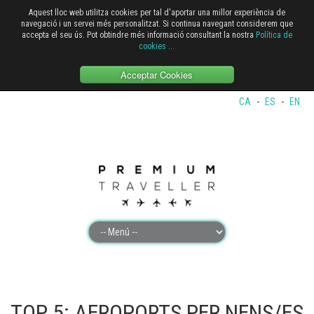
Aquest lloc web utilitza cookies per tal d'aportar una millor experiència de
navegació i un servei més personalitzat. Si continua navegant considerem que
accepta el seu ús. Pot obtindre més informació consultant la nostra
Política de
cookies
...
Acceptar Cookies
CA
-
ES
-
EN
TOP 5: AEROPORTS PER NENS/ES