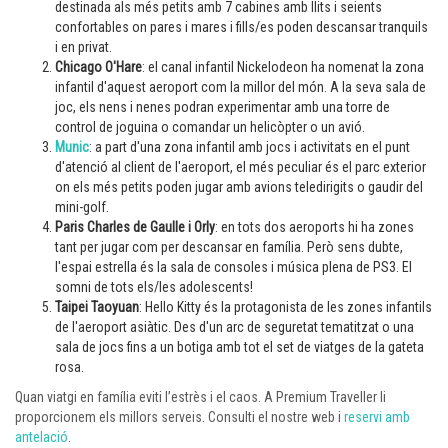
destinada als més petits amb 7 cabines amb llits i seients
confortables on pares i mares i fills/es poden descansar tranquils
i en privat.
Chicago O'Hare
: el canal infantil Nickelodeon ha nomenat la zona
infantil d'aquest aeroport com la millor del món. A la seva sala de
joc, els nens i nenes podran experimentar amb una torre de
control de joguina o comandar un helicòpter o un avió.
Munic
:
a part d'una zona infantil amb jocs i activitats en el punt
d'atenció al client de l'aeroport, el més peculiar és el parc exterior
on els més petits poden jugar amb avions teledirigits o gaudir del
mini-golf.
Paris Charles de Gaulle i Orly
: en tots dos aeroports hi ha zones
tant per jugar com per descansar en família. Però sens dubte,
l'espai estrella és la sala de consoles i música plena de PS3. El
somni de tots els/les adolescents!
Taipei Taoyuan
: Hello Kitty és la protagonista de les zones infantils
de l'aeroport asiàtic. Des d'un arc de seguretat tematitzat o una
sala de jocs fins a un botiga amb tot el set de viatges de la gateta
rosa.
Quan viatgi en família eviti l’estrès i el caos. A Premium Traveller li
proporcionem els millors serveis. Consulti el nostre web i
reservi amb
antelació
.