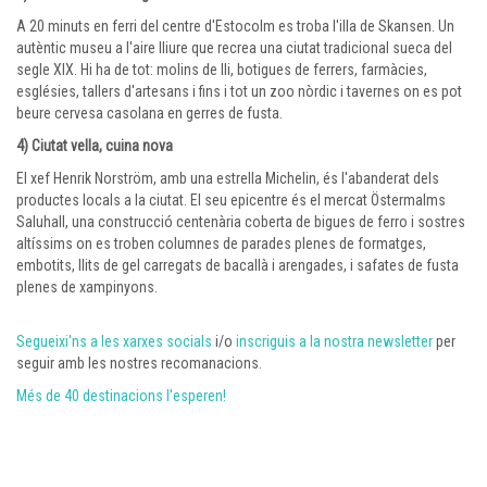
A 20 minuts en ferri del centre d'Estocolm es troba l'illa de Skansen. Un
autèntic museu a l'aire lliure que recrea una ciutat tradicional sueca del
segle XIX. Hi ha de tot: molins de lli, botigues de ferrers, farmàcies,
esglésies, tallers d'artesans i fins i tot un zoo nòrdic i tavernes on es pot
beure cervesa casolana en gerres de fusta.
4) Ciutat vella, cuina nova
El xef Henrik Norström, amb una estrella Michelin, és l'abanderat dels
productes locals a la ciutat. El seu epicentre és el mercat Östermalms
Saluhall, una construcció centenària coberta de bigues de ferro i sostres
altíssims on es troben columnes de parades plenes de formatges,
embotits, llits de gel carregats de bacallà i arengades, i safates de fusta
plenes de xampinyons.
Segueixi'ns a les xarxes socials
i/o
inscriguis a la nostra newsletter
per
seguir amb les nostres recomanacions.
Més de 40 destinacions l'esperen!