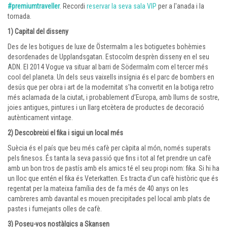
#premiumtraveller
. Recordi
reservar la seva sala VIP
per a l'anada i la
tornada.
1) Capital del disseny
Des de les botigues de luxe de Östermalm a les botiguetes bohèmies
desordenades de Upplandsgatan. Estocolm desprèn disseny en el seu
ADN. El 2014 Vogue va situar al barri de Södermalm com el tercer més
cool del planeta. Un dels seus vaixells insígnia és el parc de bombers en
desús que per obra i art de la modernitat s'ha convertit en la botiga retro
més aclamada de la ciutat, i probablement d’Europa, amb llums de sostre,
joies antigues, pintures i un llarg etcètera de productes de decoració
autènticament vintage.
2) Descobreixi el fika i sigui un local més
Suècia és el país que beu més cafè per càpita al món, només superats
pels finesos. És tanta la seva passió que fins i tot al fet prendre un cafè
amb un bon tros de pastís amb els amics té el seu propi nom: fika. Si hi ha
un lloc que entén el fika és Veterkatten. Es tracta d'un cafè històric que és
regentat per la mateixa família des de fa més de 40 anys on les
cambreres amb davantal es mouen precipitades pel local amb plats de
pastes i fumejants olles de cafè.
3) Poseu-vos nostàlgics a Skansen