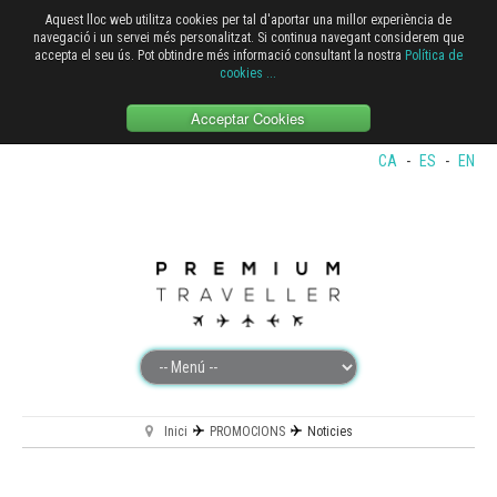
Aquest lloc web utilitza cookies per tal d'aportar una millor experiència de
navegació i un servei més personalitzat. Si continua navegant considerem que
accepta el seu ús. Pot obtindre més informació consultant la nostra
Política de
cookies
...
Acceptar Cookies
CA
-
ES
-
EN
Inici
PROMOCIONS
Noticies