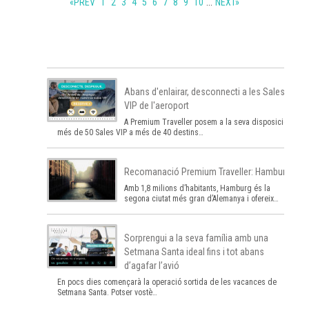
«
PREV
1
2
3
4
5
6
7
8
9
10
...
NEXT
»
Abans d'enlairar, desconnecti a les Sales
VIP de l'aeroport
A Premium Traveller posem a la seva disposició
més de 50 Sales VIP a més de 40 destins…
Recomanació Premium Traveller: Hamburg
Amb 1,8 milions d’habitants, Hamburg és la
segona ciutat més gran d’Alemanya i ofereix…
Sorprengui a la seva família amb una
Setmana Santa ideal fins i tot abans
d’agafar l’avió
En pocs dies començarà la operació sortida de les vacances de
Setmana Santa. Potser vostè…